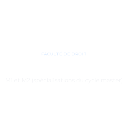
FACULTÉ DE DROIT
ans de cours — Mas
M1 et M2 (spécialisations du cycle master)